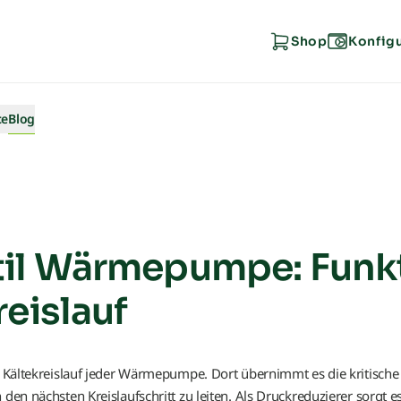
Shop
Konfig
ce
Blog
Wärmepumpen-Lexikon
3-Wege-Umschaltventil
il Wärmepumpe: Funk
Absorptionswärmepumpe
reislauf
Abtauung
im Kältekreislauf jeder Wärmepumpe. Dort übernimmt es die kritische
Adsorptionswärmepumpe
den nächsten Kreislaufschritt zu leiten. Als Druckreduzierer sorgt es