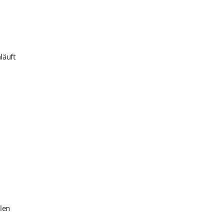
läuft
len