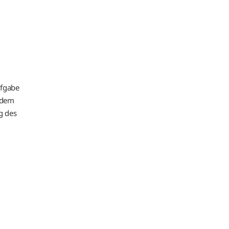
ufgabe
h dem
g des