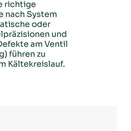
e richtige
Je nach System
atische oder
elpräzisionen und
Defekte am Ventil
g) führen zu
 Kältekreislauf.