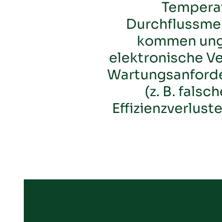
Temperatu
Durchflussmen
kommen unge
elektronische Ve
Wartungsanforder
(z. B. fals
Effizienzverlus