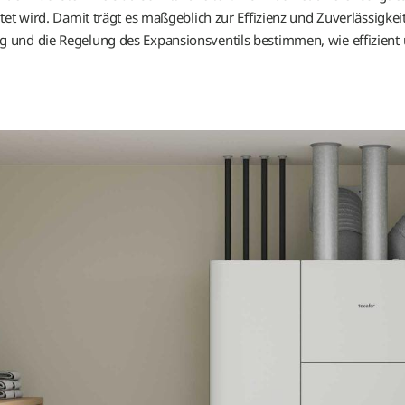
tet wird. Damit trägt es maßgeblich zur Effizienz und Zuverlässigke
Aktive Kühlung
und die Regelung des Expansionsventils bestimmen, wie effizient u
Betriebspunkt
Erdsonde
Expansionsventil
Filtertrockner
Flächenkollektor
Gebäudeheizlast
Heizgrenze
Heizkreislauf