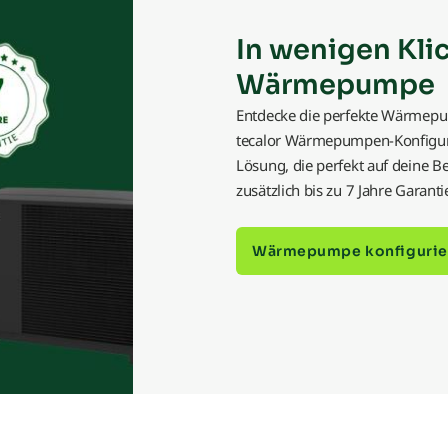
Relais
In wenigen Kli
Ringgrabenkollektor
Wärmepumpe
Entdecke die perfekte Wärmepu
Rücklauftemperatur
tecalor Wärmepumpen-Konfigurat
Lösung, die perfekt auf deine Be
Rückschlagventil
zusätzlich bis zu 7 Jahre Gara
Sensor
Wärmepumpe konfigurie
Splitgerät
Umschaltventil
Umweltwärme
Umwälzpumpe