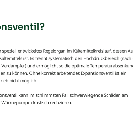
Verdampfer
Verdichter
onsventil?
Vereisung
Vorlauftemperatur
speziell entwickeltes Regelorgan im Kältemittelkreislauf, dessen A
 Kältemittels ist. Es trennt systematisch den Hochdruckbereich (nac
Wärmepumpentarif
m Verdampfer) und ermöglicht so die optimale Temperaturabsenkun
 zu können. Ohne korrekt arbeitendes Expansionsventil ist ein
Wärmerückgewinnung
ieb nicht möglich.
Wärmesenke
nsionsventil kann im schlimmsten Fall schwerwiegende Schäden am
Wärmequelle
er Wärmepumpe drastisch reduzieren.