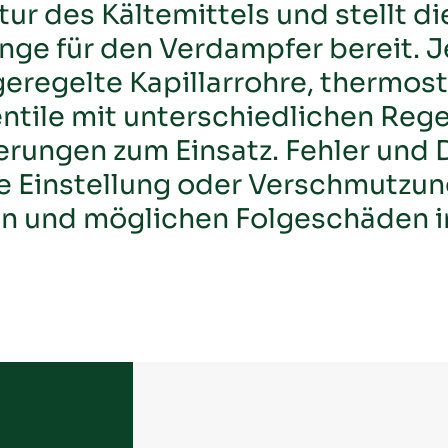
r des Kältemittels und stellt di
Kondensator
ge für den Verdampfer bereit. 
regelte Kapillarrohre, thermost
Kondensatwanne
ntile mit unterschiedlichen Reg
Kältekreis
ungen zum Einsatz. Fehler und 
che Einstellung oder Verschmutzun
Kältemittel
ten und möglichen Folgeschäden im
Leistungszahl
Lüfter
Monoblock
Notbetrieb
Regler