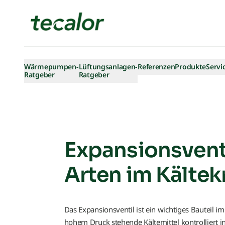
Skip to content
Wärmepumpen-
Lüftungsanlagen-
Referenzen
Produkte
Servi
Ratgeber
Ratgeber
Expansionsvent
Arten im Kältek
Das Expansionsventil ist ein wichtiges Bauteil 
hohem Druck stehende Kältemittel kontrolliert in 