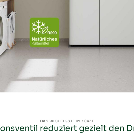
Heizkreisverteiler
Heizkurve
Heizlastberechnung
Heizstab
Hydraulikweiche
Hydraulischer Abgleich
Inneneinheit
Inverter
Jahresarbeitszahl
DAS WICHTIGSTE IN KÜRZE
onsventil reduziert gezielt den D
Kompressor