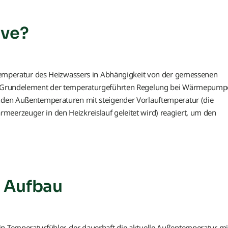
Verdampfer
Verdichter
rve?
Vereisung
uftemperatur des Heizwassers in Abhängigkeit von der gemessenen
Vorlauftemperatur
ein Grundelement der temperaturgeführten Regelung bei Wärmepum
enden Außentemperaturen mit steigender Vorlauftemperatur (die
Wärmepumpentarif
meerzeuger in den Heizkreislauf geleitet wird) reagiert, um den
Wärmerückgewinnung
Wärmesenke
Wärmequelle
 Aufbau
n Temperaturfühler, der dauerhaft die aktuelle Außentemperatur mi