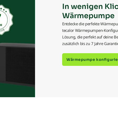
In wenigen Kli
Relais
Wärmepumpe
Ringgrabenkollektor
Entdecke die perfekte Wärmepu
tecalor Wärmepumpen-Konfigurat
Rücklauftemperatur
Lösung, die perfekt auf deine Be
zusätzlich bis zu 7 Jahre Gara
Rückschlagventil
Sensor
Wärmepumpe konfigurie
Splitgerät
Umschaltventil
Umweltwärme
Umwälzpumpe