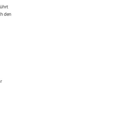
ührt
ch den
r