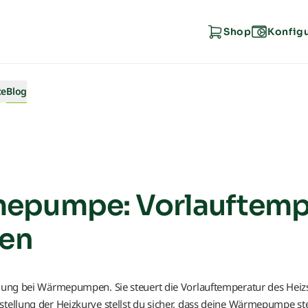
Shop
Konfig
ce
Blog
Wärmepumpen-Lexikon
3-Wege-Umschaltventil
mepumpe: Vorlauftemp
Absorptionswärmepumpe
len
Abtauung
gelung bei Wärmepumpen. Sie steuert die Vorlauftemperatur des Hei
Adsorptionswärmepumpe
stellung der Heizkurve stellst du sicher, dass deine Wärmepumpe st