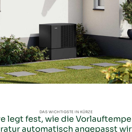
Heizkreisverteiler
Heizkurve
Heizlastberechnung
Heizstab
Hydraulikweiche
Hydraulischer Abgleich
Inneneinheit
Inverter
DAS WICHTIGSTE IN KÜRZE
Jahresarbeitszahl
e legt fest, wie die Vorlauftempe
tur automatisch angepasst wird
Kompressor