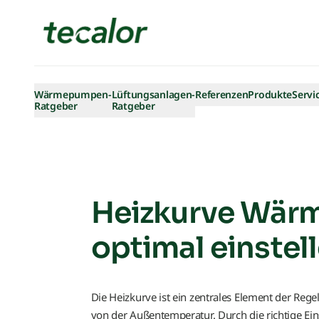
Skip to content
Wärmepumpen-
Lüftungsanlagen-
Referenzen
Produkte
Servi
Ratgeber
Ratgeber
Heizkurve Wär
optimal einstel
Die Heizkurve ist ein zentrales Element der Re
von der Außentemperatur. Durch die richtige Ein