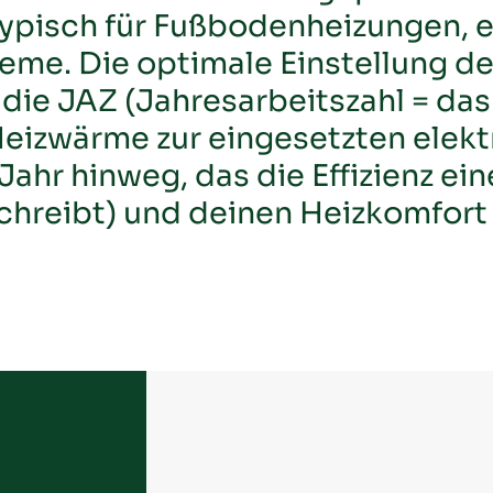
typisch für Fußbodenheizungen, ei
Kondensator
me. Die optimale Einstellung de
f die JAZ (Jahresarbeitszahl = das
Kondensatwanne
izwärme zur eingesetzten elekt
Kältekreis
 Jahr hinweg, das die Effizienz 
Kältemittel
chreibt) und deinen Heizkomfort 
Leistungszahl
Lüfter
Monoblock
Notbetrieb
Regler