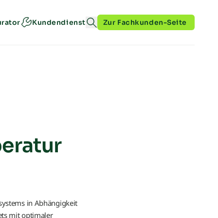
urator
Kundendienst
Zur Fachkunden-Seite
eratur
zsystems in Abhängigkeit
ets mit optimaler