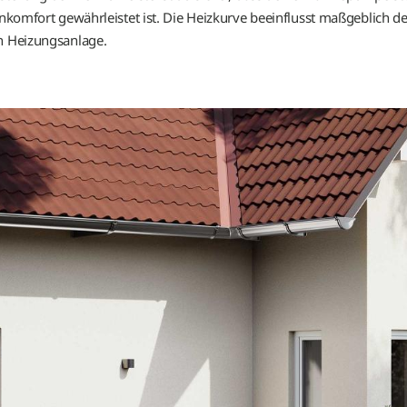
ohnkomfort gewährleistet ist. Die Heizkurve beeinflusst maßgeblich 
Aktive Kühlung
en Heizungsanlage.
Betriebspunkt
Erdsonde
Expansionsventil
Filtertrockner
Flächenkollektor
Gebäudeheizlast
Heizgrenze
Heizkreislauf