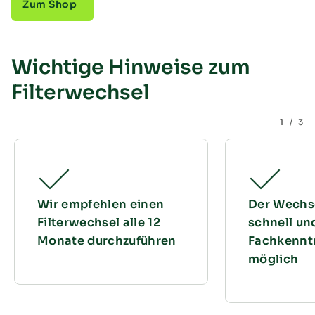
Zum Shop
Wichtige Hinweise zum
Handwerker finden
Filterwechsel
Garantie für Wärmepumpen
Heat Guard Connect - smarte Wärmepumpe
Garantie für Lüftungsanlagen
1
/
3
Help Center
Wir empfehlen einen
Der Wechse
Filterwechsel alle 12
schnell un
Monate durchzuführen
Fachkennt
möglich