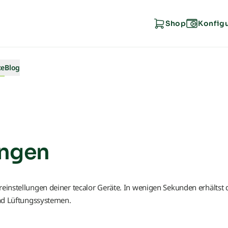
Shop
Konfig
ce
Blog
Help Center
Downloads
ungen
Wartung & Reparatur
reinstellungen deiner tecalor Geräte. In wenigen Sekunden erhältst d
Geräteeinstellungen
d Lüftungssystemen.
Recycling & Entsorgung