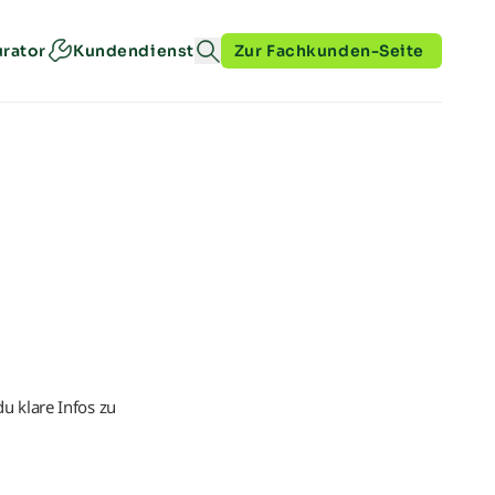
urator
Kundendienst
Zur Fachkunden-Seite
u klare Infos zu