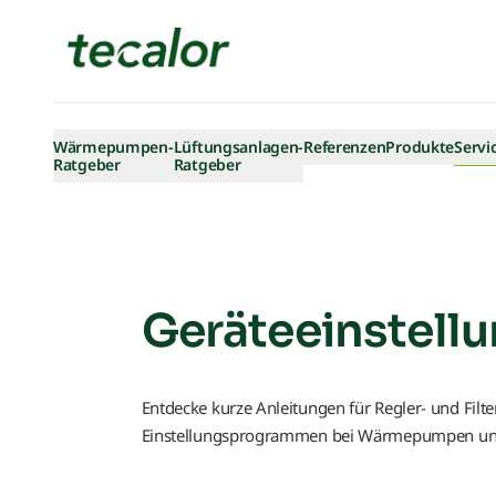
Skip to content
Wärmepumpen-
Lüftungsanlagen-
Referenzen
Produkte
Servi
Ratgeber
Ratgeber
Geräteeinstell
Entdecke kurze Anleitungen für Regler- und Filte
Einstellungsprogrammen bei Wärmepumpen un