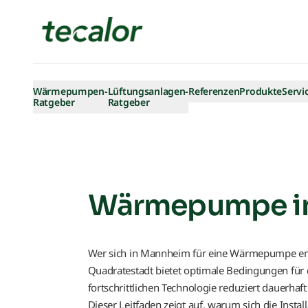
Skip to content
Wärmepumpen-
Lüftungsanlagen-
Referenzen
Produkte
Servi
Ratgeber
Ratgeber
Wärmepumpe in 
Wer sich in Mannheim für eine Wärmepumpe entsch
Quadratestadt bietet optimale Bedingungen für
fortschrittlichen Technologie reduziert dauerha
Dieser Leitfaden zeigt auf, warum sich die Ins