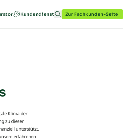
urator
Kundendienst
Zur Fachkunden-Seite
s
tale Klima der
g zu dieser
nziell unterstützt.
 unsere erfahrenen