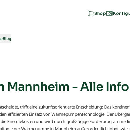
Shop
Konfig
ce
Blog
Mannheim - Alle Info
eidet, trifft eine zukunftsorientierte Entscheidung: Das kontinen
 den effizienten Einsatz von Wärmepumpentechnologie. Der Übergan
ft die Energiekosten und wird durch großzügige Förderprogramme fina
tallation einer Wärmepumpe in Mannheim außerordentlich lohnt, wie